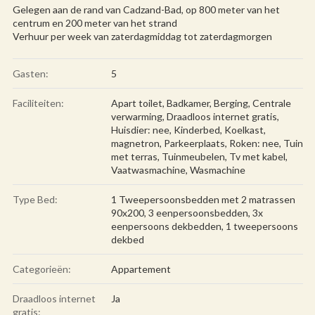
Gelegen aan de rand van Cadzand-Bad, op 800 meter van het
centrum en 200 meter van het strand
Verhuur per week van zaterdagmiddag tot zaterdagmorgen
Gasten:
5
Faciliteiten:
Apart toilet
,
Badkamer
,
Berging
,
Centrale
verwarming
,
Draadloos internet gratis
,
Huisdier: nee
,
Kinderbed
,
Koelkast
,
magnetron
,
Parkeerplaats
,
Roken: nee
,
Tuin
met terras
,
Tuinmeubelen
,
Tv met kabel
,
Vaatwasmachine
,
Wasmachine
Type Bed:
1 Tweepersoonsbedden met 2 matrassen
90x200, 3 eenpersoonsbedden, 3x
eenpersoons dekbedden, 1 tweepersoons
dekbed
Categorieën:
Appartement
Draadloos internet
Ja
gratis: