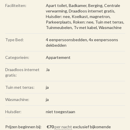
Faciliteiten:
Apart toilet
,
Badkamer
,
Berging
,
Centrale
verwarming
,
Draadloos internet gratis
,
Huisdier: nee
,
Koelkast
,
magnetron
,
Parkeerplaats
,
Roken: nee
,
Tuin met terras
,
Tuinmeubelen
,
Tv met kabel
,
Wasmachine
Type Bed:
4 eenpersoonsbedden, 4x eenpersoons
dekbedden
Categorieën:
Appartement
Draadloos internet
Ja
gratis:
Tuin met terras:
ja
Wasmachine:
ja
Huisdier:
niet toegestaan
Prijzen beginnen bij:
€
70
per nacht
exclusief bijkomende