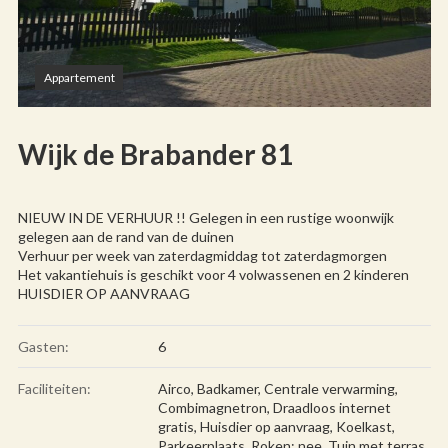
Appartement
Wijk de Brabander 81
NIEUW IN DE VERHUUR !! Gelegen in een rustige woonwijk
gelegen aan de rand van de duinen
Verhuur per week van zaterdagmiddag tot zaterdagmorgen
Het vakantiehuis is geschikt voor 4 volwassenen en 2 kinderen
HUISDIER OP AANVRAAG
Gasten:
6
Faciliteiten:
Airco
,
Badkamer
,
Centrale verwarming
,
Combimagnetron
,
Draadloos internet
gratis
,
Huisdier op aanvraag
,
Koelkast
,
Parkeerplaats
,
Roken: nee
,
Tuin met terras
,