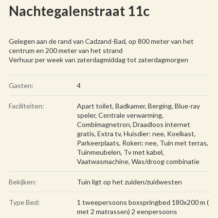
Nachtegalenstraat 11c
Gelegen aan de rand van Cadzand-Bad, op 800 meter van het
centrum en 200 meter van het strand
Verhuur per week van zaterdagmiddag tot zaterdagmorgen
Gasten:
4
Faciliteiten:
Apart toilet
,
Badkamer
,
Berging
,
Blue-ray
speler
,
Centrale verwarming
,
Combimagnetron
,
Draadloos internet
gratis
,
Extra tv
,
Huisdier: nee
,
Koelkast
,
Parkeerplaats
,
Roken: nee
,
Tuin met terras
,
Tuinmeubelen
,
Tv met kabel
,
Vaatwasmachine
,
Was/droog combinatie
Bekijken:
Tuin ligt op het zuiden/zuidwesten
Type Bed:
1 tweepersoons boxspringbed 180x200 m (
met 2 matrassen) 2 eenpersoons