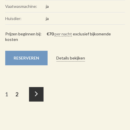
Vaatwasmachine:
ja
Huisdier:
ja
Prijzen beginnen bij:
€
70
per nacht
exclusief bijkomende
kosten
RESERVEREN
Details bekijken
Berichten
Page
1
Page
2
paginering
Volgende