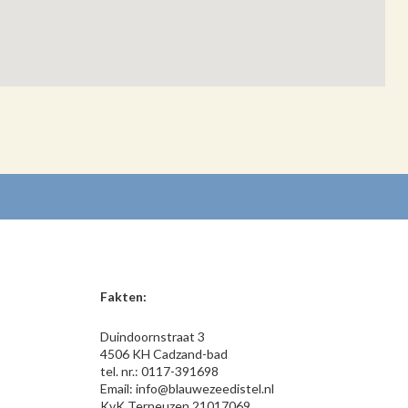
Fakten:
Duindoornstraat 3
4506 KH Cadzand-bad
tel. nr.: 0117-391698
Email: info@blauwezeedistel.nl
KvK Terneuzen 21017069