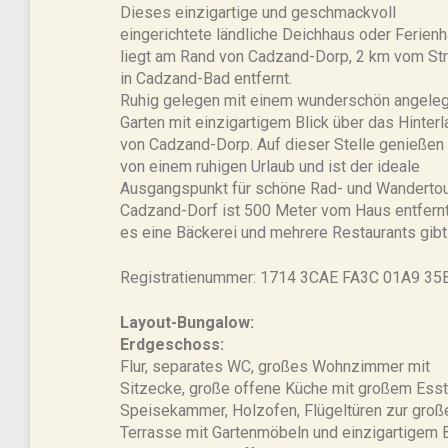
Dieses einzigartige und geschmackvoll
eingerichtete ländliche Deichhaus oder Ferien
liegt am Rand von Cadzand-Dorp, 2 km vom St
in Cadzand-Bad entfernt.
Ruhig gelegen mit einem wunderschön angele
Garten mit einzigartigem Blick über das Hinter
von Cadzand-Dorp. Auf dieser Stelle genießen
von einem ruhigen Urlaub und ist der ideale
Ausgangspunkt für schöne Rad- und Wandertou
Cadzand-Dorf ist 500 Meter vom Haus entfern
es eine Bäckerei und mehrere Restaurants gibt
Registratienummer: 1714 3CAE FA3C 01A9 35
Layout-Bungalow:
Erdgeschoss:
Flur, separates WC, großes Wohnzimmer mit
Sitzecke, große offene Küche mit großem Esst
Speisekammer, Holzofen, Flügeltüren zur groß
Terrasse mit Gartenmöbeln und einzigartigem B