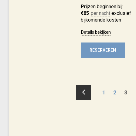
Prijzen beginnen bij:
€
85
per nacht
exclusief
bijkomende kosten
Details bekijken
RESERVEREN
1
2
3
«
Vorige