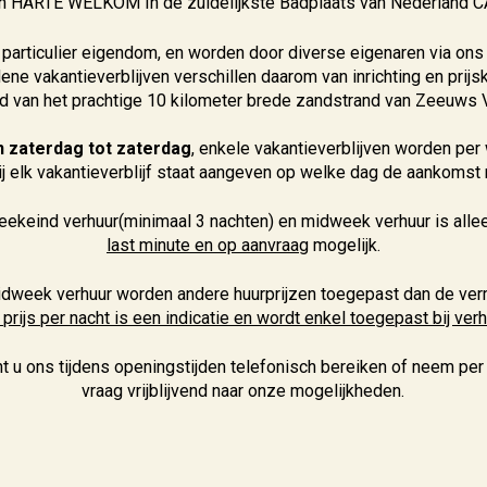
van HARTE WELKOM In de zuidelijkste Badplaats van Nederlan
n particulier eigendom, en worden door diverse eigenaren via ons
e vakantieverblijven verschillen daarom van inrichting en prijsk
d van het prachtige 10 kilometer brede zandstrand van Zeeuws 
 zaterdag tot zaterdag
, enkele vakantieverblijven worden per 
ij elk vakantieverblijf staat aangeven op welke dag de aankomst 
ekeind verhuur(minimaal 3 nachten) en midweek verhuur is all
last minute
en op aanvraag
mogelijk.
dweek verhuur worden andere huurprijzen toegepast dan de verme
ijs per nacht is een indicatie en wordt enkel toegepast bij ver
nt u ons tijdens openingstijden telefonisch bereiken of neem per
vraag vrijblijvend naar onze mogelijkheden.