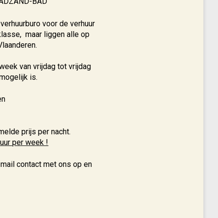
d CADZAND-BAD
 verhuurburo voor de verhuur
lasse, maar liggen alle op
Vlaanderen.
week van vrijdag tot vrijdag
mogelijk is.
een
lde prijs per nacht.
huur per week !
 mail contact met ons op en