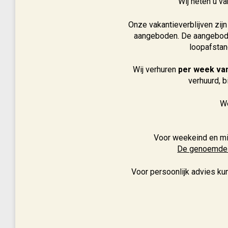
Wij heten u 
Onze vakantieverblijven zij
aangeboden. De aangeboden
loopafstan
Wij verhuren
per week van
verhuurd, b
We
Voor weekeind en mi
De genoemde pr
Voor persoonlijk advies ku